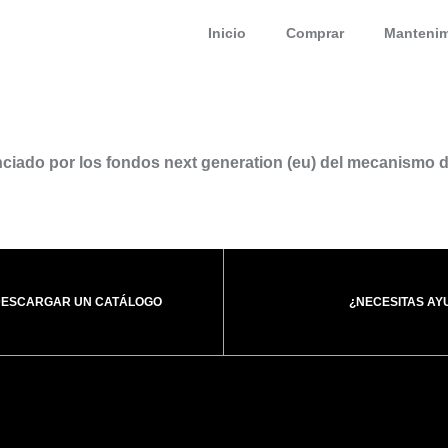
Inicio
Comprar
Mantenim
anciado por los fondos next generation (eu) del mecanismo d
DESCARGAR UN CATÁLOGO
¿NECESITAS AY