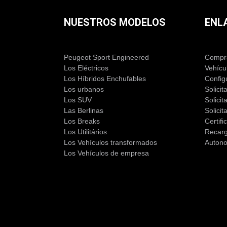
NUESTROS MODELOS
ENL
Peugeot Sport Engineered
Compra
Los Eléctricos
Vehícu
Los Híbridos Enchufables
Config
Los urbanos
Solicit
Los SUV
Solici
Las Berlinas
Solicit
Los Breaks
Certif
Los Utilitários
Recar
Los Vehículos transformados
Auton
Los Vehículos de empresa