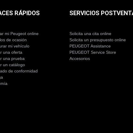
ACES RÁPIDOS
SERVICIOS POSTVENT
r mi Peugeot online
Solicita una cita online
los de ocasión
Solicita un presupuesto online
urar mi vehículo
PEUGEOT Assistance
ar una oferta
PEUGEOT Service Store
tar una prueba
Accesorios
ar un catálogo
icado de conformidad
ga
omía