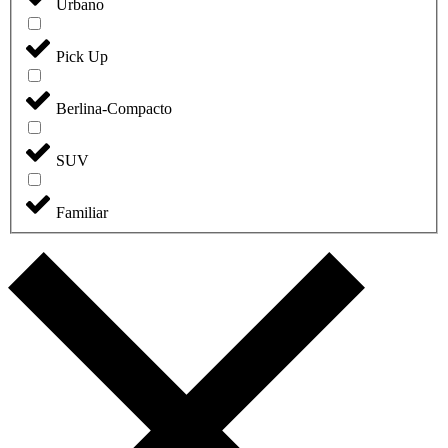
1
Urbano
Pick Up
Berlina-Compacto
61
SUV
Familiar