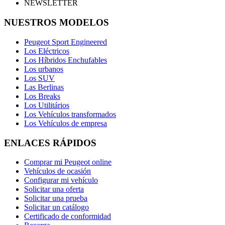
NEWSLETTER
NUESTROS MODELOS
Peugeot Sport Engineered
Los Eléctricos
Los Híbridos Enchufables
Los urbanos
Los SUV
Las Berlinas
Los Breaks
Los Utilitários
Los Vehículos transformados
Los Vehículos de empresa
ENLACES RÁPIDOS
Comprar mi Peugeot online
Vehículos de ocasión
Configurar mi vehículo
Solicitar una oferta
Solicitar una prueba
Solicitar un catálogo
Certificado de conformidad