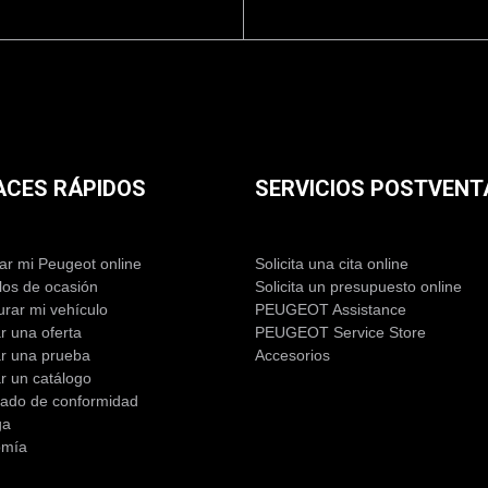
ACES RÁPIDOS
SERVICIOS POSTVENT
r mi Peugeot online
Solicita una cita online
los de ocasión
Solicita un presupuesto online
urar mi vehículo
PEUGEOT Assistance
ar una oferta
PEUGEOT Service Store
tar una prueba
Accesorios
ar un catálogo
icado de conformidad
ga
omía