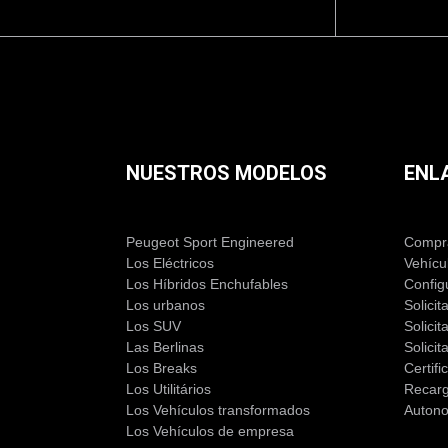
NUESTROS MODELOS
ENL
Peugeot Sport Engineered
Compra
Los Eléctricos
Vehícu
Los Híbridos Enchufables
Config
Los urbanos
Solicit
Los SUV
Solici
Las Berlinas
Solicit
Los Breaks
Certif
Los Utilitários
Recar
Los Vehículos transformados
Auton
Los Vehículos de empresa